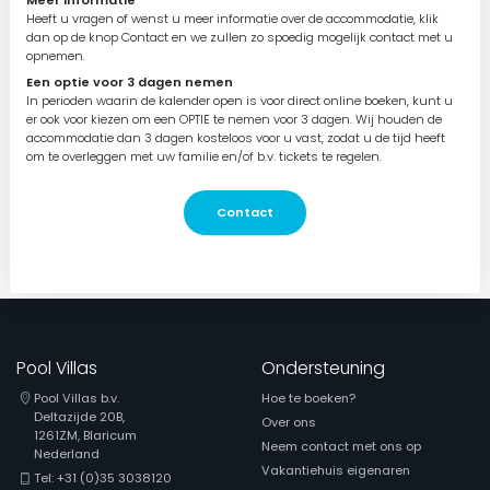
Meer informatie
Heeft u vragen of wenst u meer informatie over de accommodatie, klik
dan op de knop Contact en we zullen zo spoedig mogelijk contact met u
opnemen.
Een optie voor 3 dagen nemen
In perioden waarin de kalender open is voor direct online boeken, kunt u
er ook voor kiezen om een OPTIE te nemen voor 3 dagen. Wij houden de
accommodatie dan 3 dagen kosteloos voor u vast, zodat u de tijd heeft
om te overleggen met uw familie en/of b.v. tickets te regelen.
Contact
Pool Villas
Ondersteuning
Pool Villas b.v.
Hoe te boeken?
Deltazijde 20B,
Over ons
1261ZM, Blaricum
Neem contact met ons op
Nederland
Vakantiehuis eigenaren
Tel: +31 (0)35 3038120