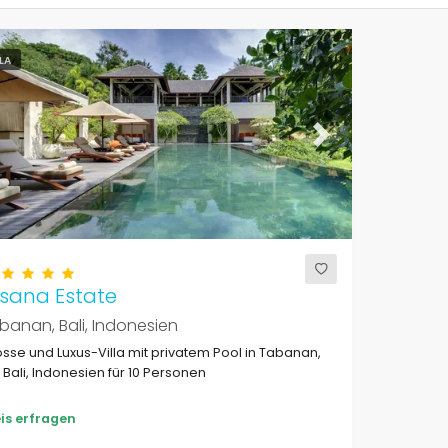
LLA
evious
Next
rsana Estate
banan, Bali, Indonesien
us-Villa mit privatem Pool in Tabanan,
 Bali, Indonesien für 10 Personen
is erfragen