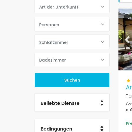
Art der Unterkunft
VI
Personen
Schlafzimmer
Pr
Badezimmer
A
Ta
Beliebte Dienste
Grosse und Lux
auf
Pre
Bedingungen