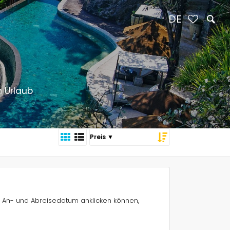
DE
n Urlaub
s An- und Abreisedatum anklicken können,