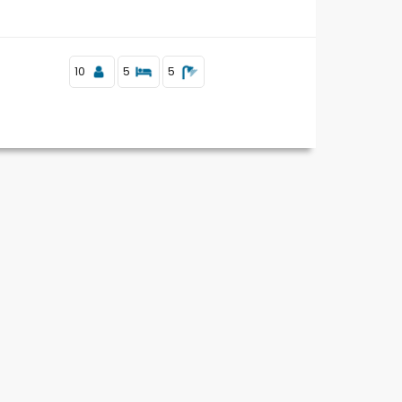
10
5
5