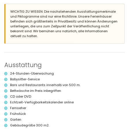
Sonnenliegen
Terrasse
Freisitz
WICHTIG ZU WISSEN: Die nachstehenden Ausstattungsmerkmale
und Piktogramme sind nur eine Richtlinie. Unsere Ferienhäuser
Mehr Info
befinden sich größtenteils in Privatbesitz und können Änderungen
unterliegen, die uns zum Zeitpunkt der Veröffentlichung nicht
nächster Ort innerhalb von 200 Metern der Villa
bekannt sind. Wir bemühen uns natürlich, alle Informationen
nächster Strand: Petitenget (innerhalb von 200 Metern der Villa)
aktuell zu halten.
nächster Flughafen: Ngurah Rai (innerhalb von 10 Kilometern der Villa)
Haustiere sind nicht erlaubt
Features und Dienstleistungen die im Mietpreis enthalten sind
der Villa
Internet (WiFi)
Ausstattung
Bettwäsche, Handtücher und Kinderbett/Babybett
Frühstück
24-Stunden-Überwachung
24 Stunden Überwachungsdienst
Babysitter-Service
Haushalt
Bars und Restaurants innerhalb von 500 m.
Klimaanlage (4 klimatisierte Räume)
Bettwäsche im Preis inbegriffen
Features und Dienstleistungen gegen Aufpreis
CD oder DVD
Echtzeit-Verfügbarkeitskalender online
Kochdienst, Wäscheservice und Babysitterservice
extra Bett (auf Anfrage)
Fernseher
Frühstück
Unterhaltung und Freizeitaktivitäten für Ihre Ferien in Seminyak,
Garten
auf Bali
Gebäudegröße 300 m2.
Bar (innerhalb von 500 Metern der Villa)