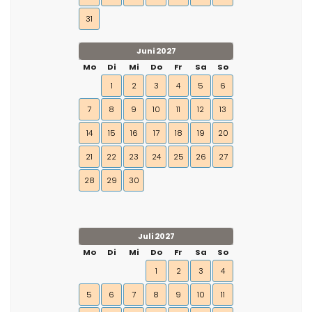
31
Juni 2027
Mo
Di
Mi
Do
Fr
Sa
So
1
2
3
4
5
6
7
8
9
10
11
12
13
14
15
16
17
18
19
20
21
22
23
24
25
26
27
28
29
30
Juli 2027
Mo
Di
Mi
Do
Fr
Sa
So
1
2
3
4
5
6
7
8
9
10
11