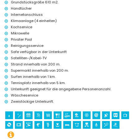
Grundstücksgröße 610 m2.
Diskothek und NachtClub (innerhalb von 5 Kilometern der Villa)
Handtücher
Sportaktivitäten
Internetanschluss
Klimaanlage (4 einheiten)
Surfen (innerhalb von 1000 Metern der Villa)
Tennis (innerhalb von 5 Kilometern der Villa)
Kochservice
Mikrowelle
Privater Pool
Reinigungsservice
Safe verfügbar in der Unterkunft
Satelliten-/Kabel-TV
Strand innerhalb von 200 m.
Supermarkt innerhalb von 200 m.
Surfen innerhalb von 1 km.
Tennisplatz innerhalb von 5 km.
Unterkunft geeignet für die angegebene Personenanzahl.
Wäscheservice
Zweistöckige Unterkunft.