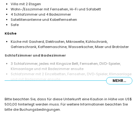
Villa mit 2 Etagen
Wohn-/Esszimmer mit Fernsehen, Hi-Fi und Sofabett
4 Schlafzimmer und 4 Badezimmer
Satellitenantenne und Kabelfernsehen
Safe
Küche
Küche mit Gasherd, Elektroofen, Mikrowelle, Kühlschrank,
Gefrierschrank, Kaffeemaschine, Wasserkocher, Mixer und Brotröster
Schlafzimmer und Badezimmer
3 Schlafzimmer, jedes mit Kingsize Bett, Fernsehen, DVD-Spieler,
Klimaanlage und mit Badezimmer ensuite
Schlafzimmer mit 2 Einzelbetten, Fernsehen, DVD-Spieler, Klimaanlage
und mit Badezimmer ensuite
MEHR...
ensuite Badezimmer mit Dusche, Wasserklosett und Föhn
2 ensuite Badezimmer, jedes mit Badewanne mit Dusche,
Wasserklosett und Föhn
Bitte beachten Sie, dass für diese Unterkunft eine Kaution in Höhe von US$
ensuite Badezimmer mit Badewanne mit Dusche und Wasserklosett
500,00 hinterlegt werden muss. Für weitere Informationen beachten Sie
insgesamt 4 Badezimmer
bitte die Buchungsbedingungen.
Aussen
eingezäuntes Grundstück
privater Pool mit Abmessungen: 16M x 4M und 1,8M Tiefe
wunderschöner Garten mit Rasen, Bäumen und Gartenmöbel mit