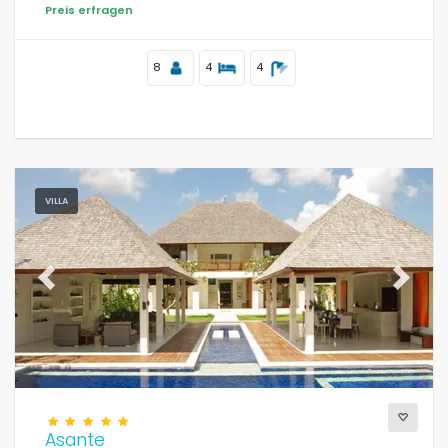
Preis erfragen
Blicke
8
4
4
Zusätzliche
Zuletzt aufgerufen
(0)
VILLA
Ihre Favoriten
(0)
Neuheiten
(0)
Previous
Next
Am besten bewertete
(1)
Luxusimmobilien
(12)
Wochenende
(0)
Des monats
(0)
Asante