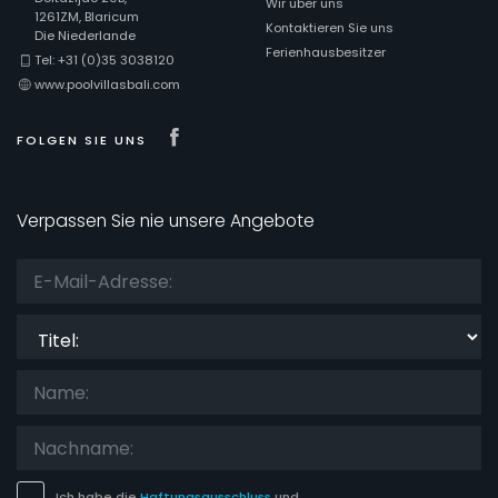
Wir über uns
1261ZM, Blaricum
Kontaktieren Sie uns
Die Niederlande
Ferienhausbesitzer
Tel: +31 (0)35 3038120
www.poolvillasbali.com
Visit our Facebook page
FOLGEN SIE UNS
Verpassen Sie nie unsere Angebote
Titel:
Ich habe die
Haftungsausschluss
und