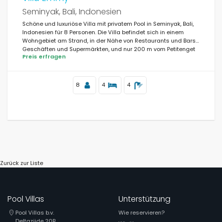
Seminyak, Bali, Indonesien
Schöne und luxuriöse Villa mit privatem Pool in Seminyak, Bali,
Indonesien für 8 Personen. Die Villa befindet sich in einem
Wohngebiet am Strand, in der Nähe von Restaurants und Bars,
Geschäften und Supermärkten, und nur 200 m vom Petitenget
Preis erfragen
Strand entfernt.
8
4
4
Zurück zur Liste
Pool Villas
Unterstützung
Pool Villas b.v.
Wie reservieren?
Deltazijde 20B,