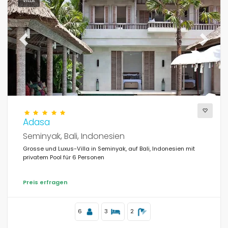
Personen
VILLA
Schlafzimmer
Previous
Next
Badezimmer
Adasa
Seminyak, Bali, Indonesien
Ihre Auswahl
(12)
Grosse und Luxus-Villa in Seminyak, auf Bali, Indonesien mit
privatem Pool für 6 Personen
In Strandnähe
Preis erfragen
Filter löschen
6
3
2
Beliebte Dienste