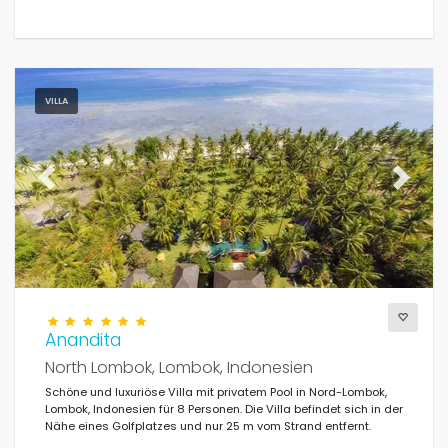
Bedingungen
VILLA
Optionell
Previous
Next
Entfernungen
Komfort
Anandita
North Lombok, Lombok, Indonesien
Schöne und luxuriöse Villa mit privatem Pool in Nord-Lombok,
Lombok, Indonesien für 8 Personen. Die Villa befindet sich in der
Dienste
Nähe eines Golfplatzes und nur 25 m vom Strand entfernt.