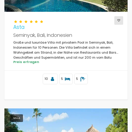
Asta
Seminyak, Bali, Indonesien
Große und luxuriöse Villa mit privatem Pool in Seminyak, Bali,
Indonesien für 10 Personen. Die Villa befindet sich in einem
Wohngebiet am Strand, in der Nähe von Restaurants und Bars,
Geschäften und Supermärkten, und ist nur 200 m vom Batu
Preis erfragen
Belig Strand entfernt.
10
5
5
VILLA