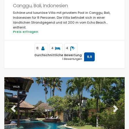
Für die Familie
Canggu, Bali, Indonesien
(10)
Schöne und luxuriöse Villa mit privatem Pool in Canggu, Bali,
Für Paare
(1)
Indonesien für 8 Personen. Die Villa befindet sich in einer
ländlichen Strandgegend und ist 200 m vom Echo Beach
In Strandnähe
entfernt.
(12)
Preis erfragen
Strandbereich
(12)
8
4
4
Am Golfplätze in
(2)
Durchschnittliche Bewertung
8,9
1 Bewertungen
ländlicher Umgebung
(0)
Halbpension
(5)
Spezielle Ermäßigungen
(0)
VILLA
Previous
Next