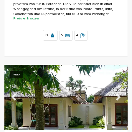
privatem Pool für 10 Personen. Die Villa befindet sich in einer
Wohngegend am Strand, in der Nähe von Restaurants, Bars,
Geschäften und Supermärkten, nur 500 m vom Petitenget-
Preis erfragen
Strand entfernt.
10
5
4
VILLA
Previous
Next