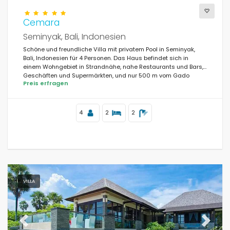
Cemara
Seminyak, Bali, Indonesien
Schöne und freundliche Villa mit privatem Pool in Seminyak,
Bali, Indonesien für 4 Personen. Das Haus befindet sich in
einem Wohngebiet in Strandnähe, nahe Restaurants und Bars,
Geschäften und Supermärkten, und nur 500 m vom Gado
Preis erfragen
Gado Strand entfernt.
4
2
2
VILLA
Previous
Next