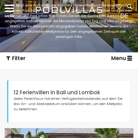
Strand
Es folgt eine Auflisting der Frontline Ferienvillen und Ferienvillen mit
eigenem Pool in der Nähe von Strand die Sie gesucht haben und buchen
DE
können auf Pool Villas Bali. Sofern Sie bei der Suche kein Reisedatum
angegeben haben, werden die Mindestpreise pro Tag und villa angezeigt.
Wenn Sie ein Reisedatum angegeben haben, erscheinen jeweils die
korrekt kalkulierten Mietpreise für den angegebenen Zeitraum der
jeweiligen Villa.
Filter
Menu
12 Ferienvillen in Bali und Lombok
Jedes Ferienhaus hat einen Verfügbarkeitskalender, auf dem Sie
das An- und Abreisedatum anklicken können, um den Mietpreis
zu berechnen.
Art der Unterkunft