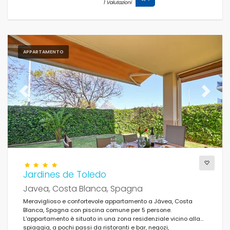
1 Valutazioni
Distanze
APPARTAMENTO
Confort
Previous
Next
Servizi
Viste
Jardines de Toledo
Javea, Costa Blanca, Spagna
Meraviglioso e confortevole appartamento a Jávea, Costa
Supplementare
Blanca, Spagna con piscina comune per 5 persone.
L'appartamento è situato in una zona residenziale vicino alla
spiaggia, a pochi passi da ristoranti e bar, negozi,