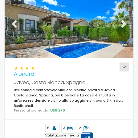
Persone
VILLA
Camere da letto
Previous
Next
Bagni
Alondra
Javea, Costa Blanca, Spagna
Servizi popolari
Bellissima e confortevole villa con piscina privata a Jávea,
Costa Blanca, Spagna, per 6 persone. La casa è situata in
un'area residenziale vicino alla spiaggia e si trova a 3 km da
Benitachell.
Condizioni
Prezzo al giorno da:
US$ 270
6
3
2
Opzionale
Valutazione media
9,4