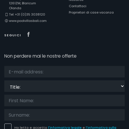
1261ZM, Blaricum
Contattaci
Olanda
Proprietari di case vacanza
Tel: +31 (0)35 3038120
www.poolvillasbali.com
Visit our Facebook page
SEGUICI
Non perdere mai le nostre offerte
Title:
Ho letto e accetto
l'informativa legale
e
l'informativa sulla