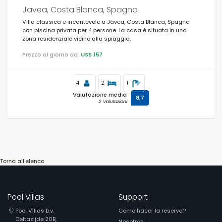
Javea, Costa Blanca, Spagna
Villa classica e incantevole a Jávea, Costa Blanca, Spagna
con piscina privata per 4 persone. La casa è situata in una
zona residenziale vicino alla spiaggia.
Prezzo al giorno da:
US$ 157
4
2
1
Valutazione media
8,7
2 Valutazioni
Torna all'elenco
Pool Villas
Support
Pool Villas b.v.
Como hacer la reserva?
Deltazijde 20B,
Nosotros