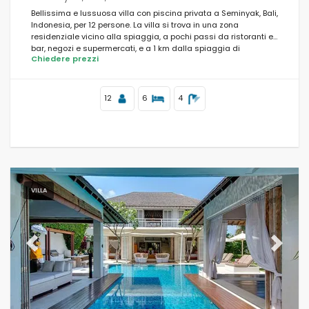
Bellissima e lussuosa villa con piscina privata a Seminyak, Bali,
Indonesia, per 12 persone. La villa si trova in una zona
residenziale vicino alla spiaggia, a pochi passi da ristoranti e
bar, negozi e supermercati, e a 1 km dalla spiaggia di
Chiedere prezzi
Seminyak.
12
6
4
VILLA
Previous
Next