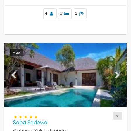
4
2
2
VILLA
Previous
Next
Saba Sadewa
Canggu, Bali, Indonesia