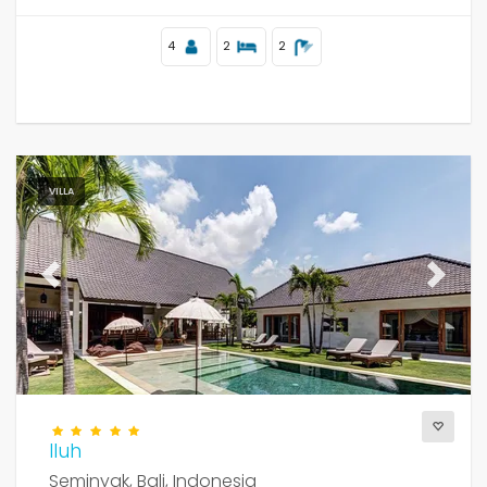
4
2
2
VILLA
Previous
Next
Iluh
Seminyak, Bali, Indonesia