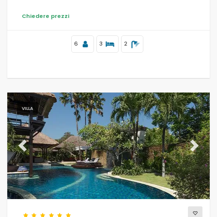
Chiedere prezzi
6
3
2
VILLA
Previous
Next