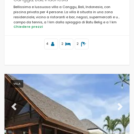
Bellissima e lussuosa villa a Canggu, Bali, Indonesia, con
piscina privata per 4 persone. La villa è situata in una zona
residenziale, vicino a ristoranti e bar, negozi, supermercati e un
campo da tennis, a 1 km dalla spiaggia di Batu Belig e a 1 km
Chiedere prezzi
dall'Oceano Indiano.
4
2
2
VILLA
Previous
Next