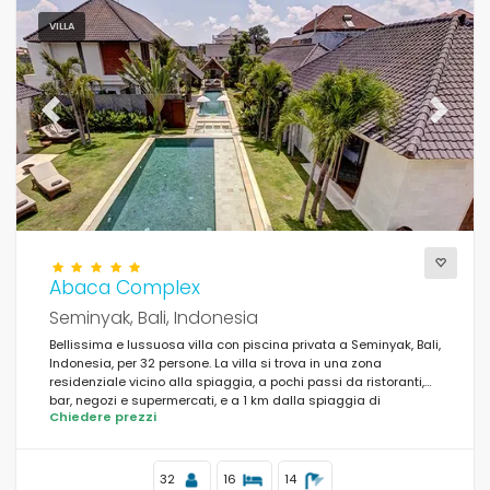
Persone
VILLA
Camere da letto
Previous
Next
Bagni
Abaca Complex
Servizi popolari
Seminyak, Bali, Indonesia
Bellissima e lussuosa villa con piscina privata a Seminyak, Bali,
Indonesia, per 32 persone. La villa si trova in una zona
Condizioni
residenziale vicino alla spiaggia, a pochi passi da ristoranti,
bar, negozi e supermercati, e a 1 km dalla spiaggia di
Chiedere prezzi
Seminyak.
Opzionale
32
16
14