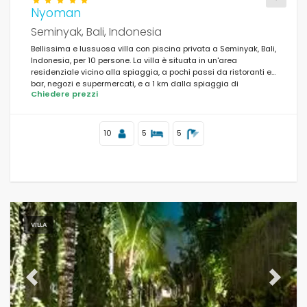
Nyoman
Seminyak, Bali, Indonesia
Bellissima e lussuosa villa con piscina privata a Seminyak, Bali,
Indonesia, per 10 persone. La villa è situata in un'area
residenziale vicino alla spiaggia, a pochi passi da ristoranti e
bar, negozi e supermercati, e a 1 km dalla spiaggia di
Chiedere prezzi
Seminyak.
10
5
5
VILLA
Previous
Next