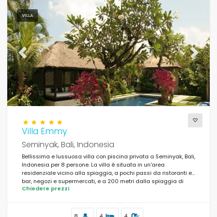
VILLA
Previous
Next
Villa Emmy
Seminyak, Bali, Indonesia
Bellissima e lussuosa villa con piscina privata a Seminyak, Bali,
Indonesia per 8 persone. La villa è situata in un'area
residenziale vicino alla spiaggia, a pochi passi da ristoranti e
bar, negozi e supermercati, e a 200 metri dalla spiaggia di
Chiedere prezzi
Petitenget.
8
4
4