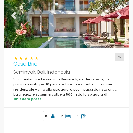
Previous
Next
Casa Brio
Seminyak, Bali, Indonesia
Villa moderna e lussuosa a Seminyak, Bali, Indonesia, con
piscina privata per 10 persone. La villa è situata in una zona
residenziale vicino alla spiaggia, a pochi passi da ristoranti,
bar, negozi e supermercati, e a 500 m dalla spiaggia di
Chiedere prezzi
Petitenget.
10
5
4