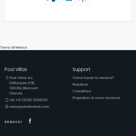
Torna all'elenco
Pool Villas
Support
Pool Villas b.v.
Como hacer la reserva?
Deltazijde 20B,
Nosotros
1261ZM, Blaricum
Contattaci
Olanda
Proprietari di case vacanza
Tel: +31 (0)35 3038120
www.poolvillasbali.com
Visit our Facebook page
SEGUICI