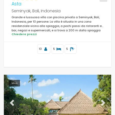
Asta
Seminyak, Bali, Indonesia
Grande e lussuosa villa con piscina privata a Seminyak, Bali,
Indonesia, per 10 persone. La villa è situata in una zona
residenziale vicino alla spiaggia, a pochi passi da ristoranti e
bar, negozi e supermercati, e si trova a 200 m dalla spiaggia
Chiedere prezzi
di Batu Belig.
10
5
5
VILLA
Previous
Next