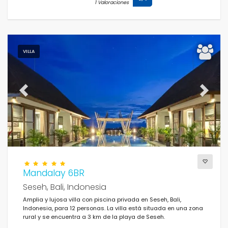
1 Valoraciones
Distancias
VILLA
Confort
Previous
Next
Servicios
Vistas
Mandalay 6BR
Seseh, Bali, Indonesia
Amplia y lujosa villa con piscina privada en Seseh, Bali,
Suplementario
Indonesia, para 12 personas. La villa está situada en una zona
rural y se encuentra a 3 km de la playa de Seseh.