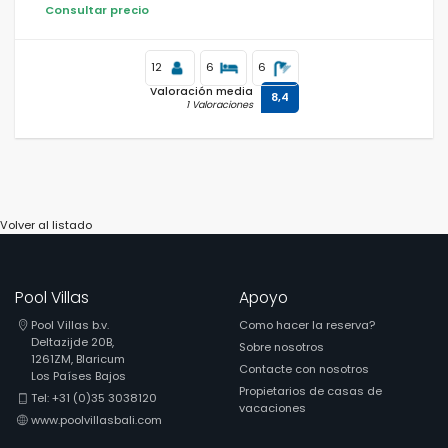
Consultar precio
12
6
6
Valoración media
8,4
1 Valoraciones
Volver al listado
Pool Villas
Apoyo
Pool Villas b.v.
Como hacer la reserva?
Deltazijde 20B,
Sobre nosotros
1261ZM, Blaricum
Contacte con nosotros
Los Países Bajos
Propietarios de casas de
Tel: +31 (0)35 3038120
vacaciones
www.poolvillasbali.com