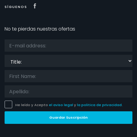
Visit our Facebook page
SÍGUENOS
No te pierdas nuestras ofertas
Title:
He leído y Acepto
el aviso legal
y
la politica de privacidad
.
Guardar Suscripción