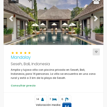
Personas
VILLA
Dormitorios
Previous
Next
Cuartos de baño
Mandalay
Seseh, Bali, Indonesia
Servicios populares
Amplia y lujosa villa con piscina privada en Seseh, Bali,
Indonesia, para 14 personas. La villa se encuentra en una zona
rural y está a 3 km de la playa de Seseh.
Condiciones
Consultar precio
14
7
6
Opciones
Valoración media
8,4