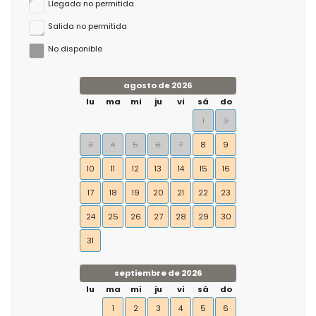
Llegada no permitida
Salida no permitida
No disponible
agosto de 2026
lu
ma
mi
ju
vi
sá
do
1
2
3
4
5
6
7
8
9
10
11
12
13
14
15
16
17
18
19
20
21
22
23
24
25
26
27
28
29
30
31
septiembre de 2026
lu
ma
mi
ju
vi
sá
do
1
2
3
4
5
6