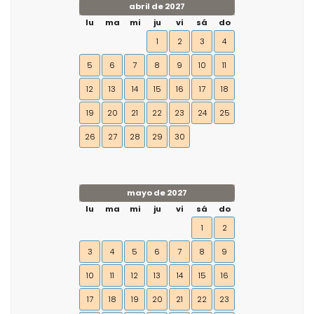
abril de 2027
lu
ma
mi
ju
vi
sá
do
1
2
3
4
5
6
7
8
9
10
11
12
13
14
15
16
17
18
19
20
21
22
23
24
25
26
27
28
29
30
mayo de 2027
lu
ma
mi
ju
vi
sá
do
1
2
3
4
5
6
7
8
9
10
11
12
13
14
15
16
17
18
19
20
21
22
23