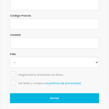
Código Postal:
Ciudad:
País:
Registrarme al boletín en línea.
He leído y Acepto
la politica de privacidad
.
Enviar