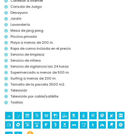
servicio de lavandería y servicio de niñera
Conexión a Internet
Consola de Juego
Actividades deportivas
Desayuno
surf (a menos de 1000 metros de la villa)
Jardín
tenis (a menos de 5 kilómetros de la villa)
Lavandería
Mesa de ping pong
Piscina privada
Playa a menos de 200 m.
Ropa de cama incluida en el precio
Servicio de limpieza
Servicio de niñera
Servicio de vigilancia las 24 horas
Supermercado a menos de 500 m.
Surfing a menos de 200 m.
Tamaño de la parcela 2500 m2.
Televisión
Televisión por cable/satélite
Toallas