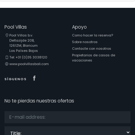
Pool Villas
Apoyo
Pool Villas b.v.
Como hacer la reserva?
Deltazijde 20B,
Sobre nosotros
1261ZM, Blaricum
Contacte con nosotros
Los Países Bajos
Propietarios de casas de
Tel: +31 (0)35 3038120
vacaciones
www.poolvillasbali.com
Visit our Facebook page
SÍGUENOS
No te pierdas nuestras ofertas
Title: