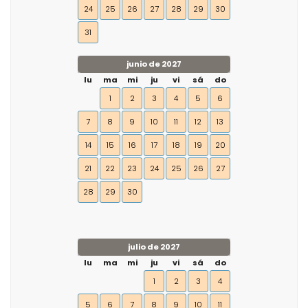
24
25
26
27
28
29
30
31
junio de 2027
lu
ma
mi
ju
vi
sá
do
1
2
3
4
5
6
7
8
9
10
11
12
13
14
15
16
17
18
19
20
21
22
23
24
25
26
27
28
29
30
julio de 2027
lu
ma
mi
ju
vi
sá
do
1
2
3
4
5
6
7
8
9
10
11