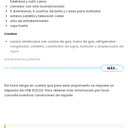
fidelidad y sofá cama
comedor con aire acondicionado
5 dormitorios, 5 cuartos de baño y 1 aseo para invitados
antena satélite y televisión cable
sitio de entretenimiento
caja fuerte
Cocina
cocina americana con cocina de gas, horno de gas, refrigerador-
congelador, cafetera, calentador de agua, tostador y dispensador de
agua
Dormitorios y baños
3 dormitorios, cada uno con cama doble, aire acondicionado y baño
MÁS...
en suite
2 dormitorios, cada uno con 2 camas individuales, aire
acondicionado y baño en suite
Por favor tenga en cuenta que para este alojamiento se requiere un
2 cuarto de baño en suite, cada uno con bañera, cisterna de inodoro y
depósito de US$ 500,00. Para obtener más información por favor
secadora de pelo
consulte nuestras condiciones de alquiler.
3 cuarto de baño en suite, cada uno con ducha y cisterna de inodoro
total de 5 cuartos de baño
Exterior de la villa
parcela grande y vallada
piscina privada de 21m x 4m y 1,6m de profundidad
jardín maravilloso con césped, árboles y muebles de jardín con