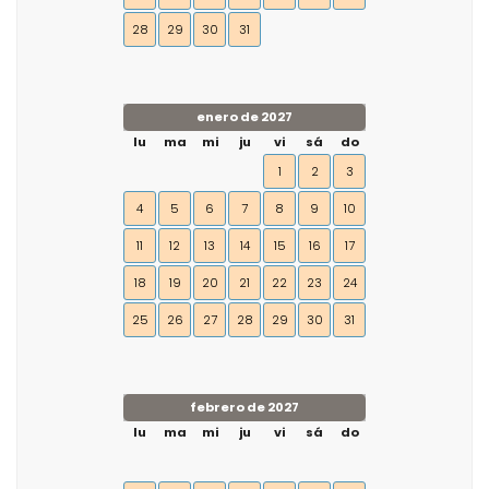
28
29
30
31
enero de 2027
lu
ma
mi
ju
vi
sá
do
1
2
3
4
5
6
7
8
9
10
11
12
13
14
15
16
17
18
19
20
21
22
23
24
25
26
27
28
29
30
31
febrero de 2027
lu
ma
mi
ju
vi
sá
do