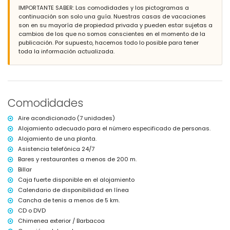
tumbonas
IMPORTANTE SABER: Las comodidades y los pictogramas a
4 terraza
continuación son solo una guía. Nuestras casas de vacaciones
cocina exterior y barbacoa
son en su mayoría de propiedad privada y pueden estar sujetas a
ducha exterior
cambios de los que no somos conscientes en el momento de la
zona exterior para sentarse
publicación. Por supuesto, hacemos todo lo posible para tener
toda la información actualizada.
Más info
población más cercana a menos de 500 metros de la villa
playa más cercana: Batu Belig (a menos de 200 metros de la villa)
aeropuerto más cercano: Ngurah Rai (a menos de 10 kilómetros de la
villa)
Comodidades
no se admiten mascotas
Aire acondicionado (7 unidades)
Características y servicios incluidos en el precio del alquiler de la
villa
Alojamiento adecuado para el número especificado de personas.
Alojamiento de una planta.
ordenador e internet (WiFi)
Asistencia telefónica 24/7
ropa de cama y toallas
desayuno
Bares y restaurantes a menos de 200 m.
servicio de vigilancia las 24 horas y asistencia telefónica para
Billar
urgencias las 24 horas
Caja fuerte disponible en el alojamiento
servicio de limpieza
Calendario de disponibilidad en línea
consola de juegos (PlayStation 2), billar francés y mesa de ping-pong
Cancha de tenis a menos de 5 km.
aire acondicionado (5 habitaciones con aire acondicionado)
CD o DVD
Características y servicios con suplemento de precio
Chimenea exterior / Barbacoa