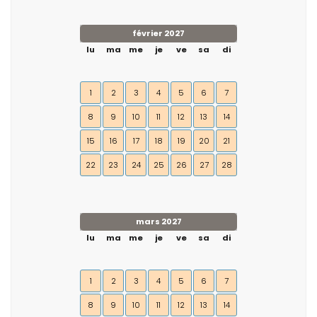
février 2027
lu
ma
me
je
ve
sa
di
1
2
3
4
5
6
7
8
9
10
11
12
13
14
15
16
17
18
19
20
21
22
23
24
25
26
27
28
mars 2027
lu
ma
me
je
ve
sa
di
1
2
3
4
5
6
7
8
9
10
11
12
13
14