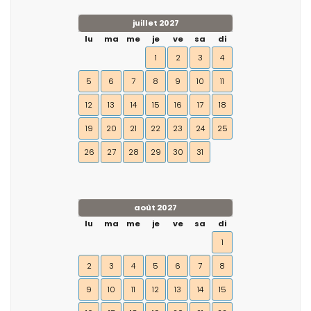
juillet 2027
lu
ma
me
je
ve
sa
di
1
2
3
4
5
6
7
8
9
10
11
12
13
14
15
16
17
18
19
20
21
22
23
24
25
26
27
28
29
30
31
août 2027
lu
ma
me
je
ve
sa
di
1
2
3
4
5
6
7
8
9
10
11
12
13
14
15