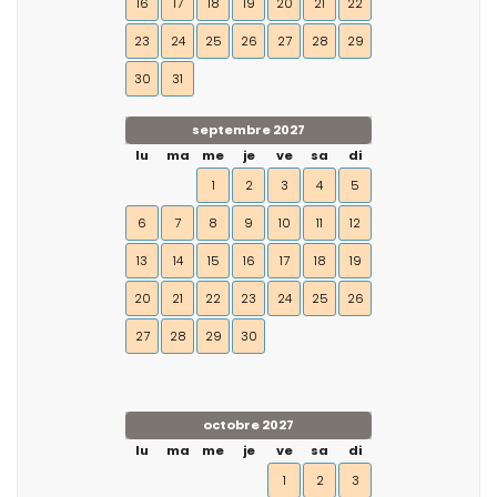
16
17
18
19
20
21
22
23
24
25
26
27
28
29
30
31
septembre 2027
lu
ma
me
je
ve
sa
di
1
2
3
4
5
6
7
8
9
10
11
12
13
14
15
16
17
18
19
20
21
22
23
24
25
26
27
28
29
30
octobre 2027
lu
ma
me
je
ve
sa
di
1
2
3