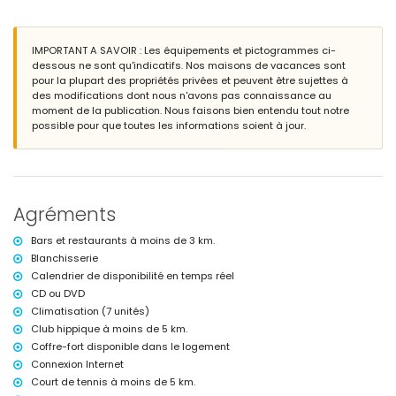
grand terrain enclôturé
piscine privée de 25m x 6m et 1,8m de profondeur
jardin merveilleux avec pelouse, d´arbres et mobilier de jardin avec
IMPORTANT A SAVOIR : Les équipements et pictogrammes ci-
chaises longues
dessous ne sont qu'indicatifs. Nos maisons de vacances sont
3 terrasse
pour la plupart des propriétés privées et peuvent être sujettes à
douche extérieure
des modifications dont nous n'avons pas connaissance au
coin pour s'asseoir en plein air
moment de la publication. Nous faisons bien entendu tout notre
possible pour que toutes les informations soient à jour.
Informations additionnelles
ville/village plus proche dans un rayon de 3 kilomètres de la villa
plage la plus proche: Seseh (dans un rayon de 3 kilomètres de la
villa)
aéroport le plus proche: Denpasar (dans un rayon de 25 kilomètres de
Agréments
la villa)
les animaux domestiques ne sont pas admis
Bars et restaurants à moins de 3 km.
Caractéristiques et services inclus dans le prix de location de la
Blanchisserie
villa
Calendrier de disponibilité en temps réel
CD ou DVD
ordinateur et internet (WiFi)
literie, serviettes et lit enfant/lit bébé
Climatisation (7 unités)
service de réception et surveillance 24h/24
Club hippique à moins de 5 km.
nettoyage quotidien
Coffre-fort disponible dans le logement
air conditioning (7 chambres climatisées)
Connexion Internet
sauna
Court de tennis à moins de 5 km.
Caractéristiques et services avec supplément de prix