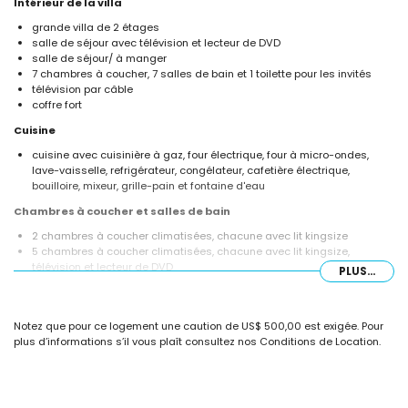
Intérieur de la villa
grande villa de 2 étages
salle de séjour avec télévision et lecteur de DVD
salle de séjour/ à manger
7 chambres à coucher, 7 salles de bain et 1 toilette pour les invités
télévision par câble
coffre fort
Cuisine
cuisine avec cuisinière à gaz, four électrique, four à micro-ondes,
lave-vaisselle, refrigérateur, congélateur, cafetière électrique,
bouilloire, mixeur, grille-pain et fontaine d'eau
Chambres à coucher et salles de bain
2 chambres à coucher climatisées, chacune avec lit kingsize
5 chambres à coucher climatisées, chacune avec lit kingsize,
télévision et lecteur de DVD
PLUS...
2 salle de bain en suite, chacune avec double lavabo, bain douche,
toilette et sèche-cheveux
2 salle de bain en suite, chacune avec double lavabo, douche, toilette
Notez que pour ce logement une caution de US$ 500,00 est exigée. Pour
et sèche-cheveux
plus d’informations s’il vous plaît consultez nos Conditions de Location.
3 salle de bain en suite, chacune avec double lavabo, douche et
toilette
total de 7 salles de bain
Extérieur de la villa