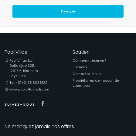
Envoyer
Pool Villas
Soutien
Pool Villas b.v.
Comment réserver?
Deltazijde 20B,
Sur nous
1261ZM, Blaricum
Contactez-nous
Pays-Bas
Propriétaires de maison de
Tel: +31 (0)35 3038120
vacances
www.poolvillasbali.com
Visit our Facebook page
SUIVEZ-NOUS
Ne manquez jamais nos offres