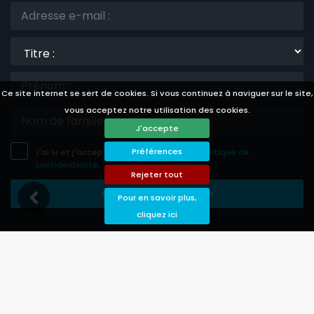
Titre
:
Ce site internet se sert de cookies. Si vous continuez à naviguer sur le site,
vous acceptez notre utilisation des cookies.
J'accepte
Préférences
J'ai lu et j'accepte les
avis légale
et la
politique de
confidentialité
.
Rejeter tout
Sauvegarder Souscription
Pour en savoir plus,
cliquez ici
Languages
Currencies