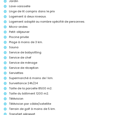
Jardin
Lave-vaisselle
petit déjeuner
service d'aéroport et utilisation de voiture privée avec chauffeur
Linge de lit compris dans le prix
chef à domicile, blanchisserie et service de babysitting
Logement à deux niveaux.
espace wellness
Logement adapté au nombre spécifié de personnes.
lit additionnel (sur demande)
Micro-ondes
Activités sportives
Petit-déjeuner
Piscine privée
tennis, golf (Nirwana Tanah Lot) et équitation (dans un rayon de 5
Plage à moins de 3 km.
kilomètres de la villa)
Sauna
Service de babysitting
Service de chef
Service de ménage
Service de réception
Serviettes
Supermarché à moins de 1 km.
Surveillance 24h/24
Taille de la parcelle 8500 m2.
Taille du bâtiment 1200 m2.
Télévision
Télévision par câble/satellite
Terrain de golf à moins de 5 km.
Transfert aéroport