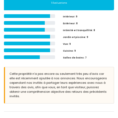
1 Évaluations
Intérieur
: 9
Extérieur
: 8
Intimité et tranquillité
: 8
Jardin et piscine
: 9
Vue
: 9
Cuisine
: 9
Salles de bains
: 7
Cette propriété n’a pas encore ou seulement très peu d’avis car
elle est récemment ajoutée à nos annonces. Nous encourageons
cependant nos invités à partager leurs expériences avec nous à
travers des avis, afin que vous, en tant que visiteur, puissiez
obtenir une compréhension objective des retours des précédents
invités.