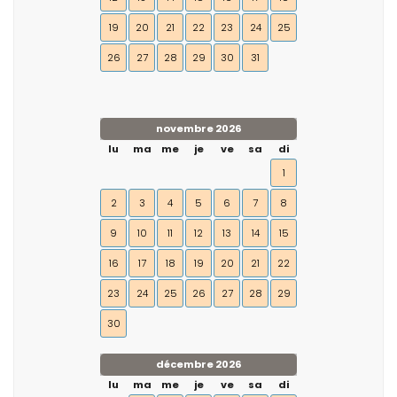
19
20
21
22
23
24
25
26
27
28
29
30
31
novembre 2026
lu
ma
me
je
ve
sa
di
1
2
3
4
5
6
7
8
9
10
11
12
13
14
15
16
17
18
19
20
21
22
23
24
25
26
27
28
29
30
décembre 2026
lu
ma
me
je
ve
sa
di