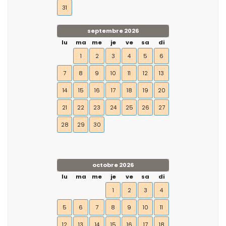
31
septembre 2026
lu
ma
me
je
ve
sa
di
1
2
3
4
5
6
7
8
9
10
11
12
13
14
15
16
17
18
19
20
21
22
23
24
25
26
27
28
29
30
octobre 2026
lu
ma
me
je
ve
sa
di
1
2
3
4
5
6
7
8
9
10
11
12
13
14
15
16
17
18