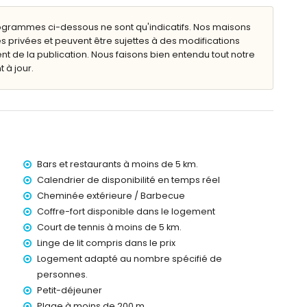
bilier de jardin avec chaises longues
ogrammes ci-dessous ne sont qu'indicatifs. Nos maisons
s privées et peuvent être sujettes à des modifications
plein air
de la publication. Nous faisons bien entendu tout notre
 à jour.
mètres de la villa
0 mètres de la villa)
on de 25 kilomètres de la villa)
de location de la villa
Bars et restaurants à moins de 5 km.
Calendrier de disponibilité en temps réel
Cheminée extérieure / Barbecue
Coffre-fort disponible dans le logement
 24h/24
Court de tennis à moins de 5 km.
Linge de lit compris dans le prix
Logement adapté au nombre spécifié de
de prix
personnes.
Petit-déjeuner
Plage à moins de 200 m.