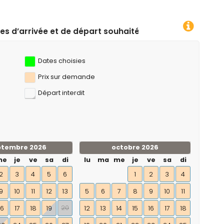
uhaitées !
Dates choisies
Prix ​​sur demande
Départ interdit
ptembre 2026
octobre 2026
me
je
ve
sa
di
lu
ma
me
je
ve
sa
di
2
3
4
5
6
1
2
3
4
9
10
11
12
13
5
6
7
8
9
10
11
20
16
17
18
19
12
13
14
15
16
17
18