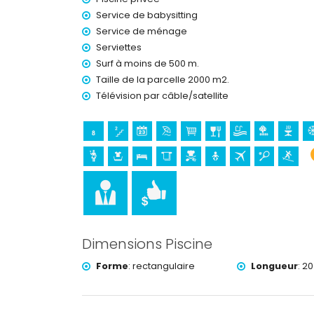
Activités sportives
Service de babysitting
surf (dans un rayon de 1000 mètres de la villa)
Service de ménage
tennis (dans un rayon de 5 kilomètres de la villa
Serviettes
Surf à moins de 500 m.
Taille de la parcelle 2000 m2.
Télévision par câble/satellite
Dimensions Piscine
Forme
:
rectangulaire
Longueur
:
20