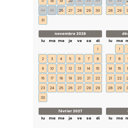
21
22
23
21
22
17
18
19
20
24
25
26
27
28
29
30
28
29
31
novembre 2026
dé
lu
ma
me
je
ve
sa
di
lu
ma
1
1
2
3
4
5
6
7
8
7
8
9
10
11
12
13
14
15
14
15
16
17
18
19
20
21
22
21
22
23
24
25
26
27
28
29
28
29
30
février 2027
lu
ma
me
je
ve
sa
di
lu
ma