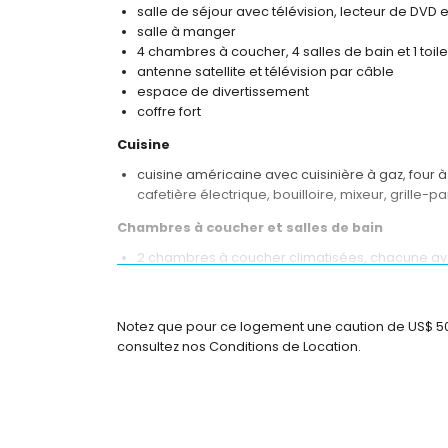
salle de séjour avec télévision, lecteur de DVD et
salle à manger
4 chambres à coucher, 4 salles de bain et 1 toilet
antenne satellite et télévision par câble
espace de divertissement
coffre fort
Cuisine
cuisine américaine avec cuisinière à gaz, four 
cafetière électrique, bouilloire, mixeur, grille-p
Chambres à coucher et salles de bain
2 chambres à coucher climatisées, chacune avec l
chambre à coucher climatisée avec 2 lits doubles
chambre à coucher climatisée avec 2 lits simples
2 salle de bain en suite, chacune avec bain dou
Notez que pour ce logement une caution de US$ 500,0
2 salle de bain en suite, chacune avec douche, 
consultez nos Conditions de Location.
total de 4 salles de bain
Extérieur de la villa
grand terrain enclôturé
piscine privée de 20m x 12m et 1,5m de profond