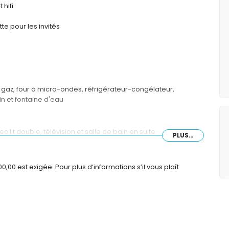
 hifi
te pour les invités
à gaz, four à micro-ondes, réfrigérateur-congélateur,
ain et fontaine d'eau
it double, télévision et salle de bain en suite
PLUS...
, télévision et salle de bain en suite
, télévision et salle de bain en suite
che, toilette et sèche-cheveux
0 est exigée. Pour plus d’informations s’il vous plaît
toilette et sèche-cheveux
eur