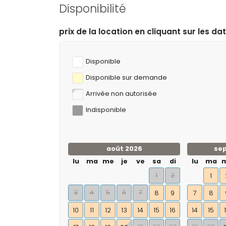
Disponibilité
tion en cliquant sur les dates d’arrivée et de départ so
Disponible
Disponible sur demande
Arrivée non autorisée
Indisponible
août 2026
se
lu
ma
me
je
ve
sa
di
lu
ma
1
2
1
3
4
5
6
7
8
9
7
8
10
11
12
13
14
15
16
14
15