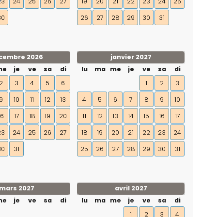
23
24
25
26
27
19
20
21
22
23
24
25
30
26
27
28
29
30
31
cembre 2026
janvier 2027
me
je
ve
sa
di
lu
ma
me
je
ve
sa
di
2
3
4
5
6
1
2
3
9
10
11
12
13
4
5
6
7
8
9
10
16
17
18
19
20
11
12
13
14
15
16
17
23
24
25
26
27
18
19
20
21
22
23
24
30
31
25
26
27
28
29
30
31
mars 2027
avril 2027
me
je
ve
sa
di
lu
ma
me
je
ve
sa
di
1
2
3
4