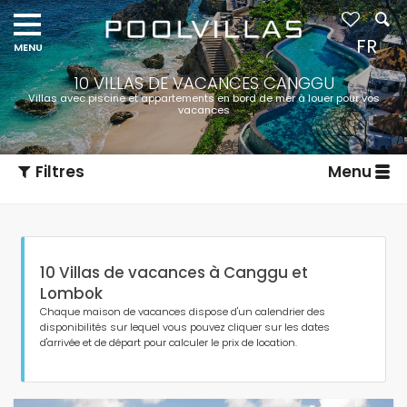
FR
10 VILLAS DE VACANCES CANGGU
Villas avec piscine et appartements en bord de mer à louer pour vos
vacances
Filtres
Menu
10 Villas de vacances à Canggu et
Lombok
Chaque maison de vacances dispose d'un calendrier des
disponibilités sur lequel vous pouvez cliquer sur les dates
d'arrivée et de départ pour calculer le prix de location.
Type d'hébergement