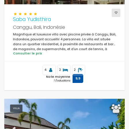
Saba Yudisthira
Canggu, Bali, Indonésie
Magnifique et luxueuse villa avec piscine privée à Canggu, Bali,
Indonésie, pouvant accueillir 4 personnes. La villa est située
dans un quartier résidentiel, à proximité de restaurants et bars,
de magasins, de supermarchés, et d'un court de tennis, à
Consulter le prix
seulement 1 km de la plage de Batu Belig.
4
2
2
Note moyenne
9,9
1 Évaluations
VILLA