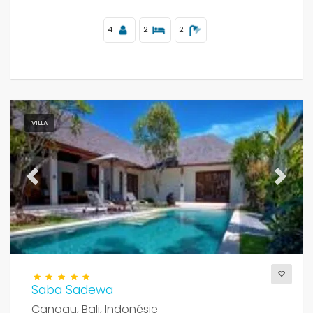
4
2
2
VILLA
Previous
Next
Saba Sadewa
Canggu, Bali, Indonésie