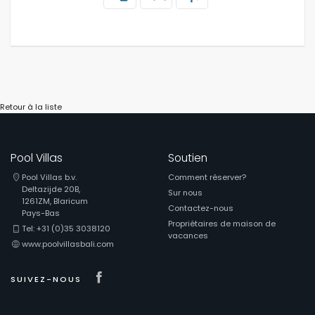
Retour à la liste
Pool Villas
Soutien
Pool Villas b.v.
Comment réserver?
Deltazijde 20B,
Sur nous
1261ZM, Blaricum
Contactez-nous
Pays-Bas
Propriétaires de maison de
Tel: +31 (0)35 3038120
vacances
www.poolvillasbali.com
Visit our Facebook page
SUIVEZ-NOUS