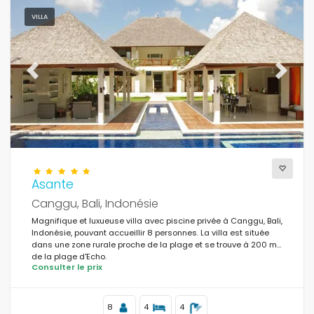
Personnes
VILLA
Chambres
Previous
Next
Salles de bains
Asante
Services populaires
Canggu, Bali, Indonésie
Magnifique et luxueuse villa avec piscine privée à Canggu, Bali,
Indonésie, pouvant accueillir 8 personnes. La villa est située
Conditions
dans une zone rurale proche de la plage et se trouve à 200 m
de la plage d'Echo.
Consulter le prix
Optionnel
8
4
4