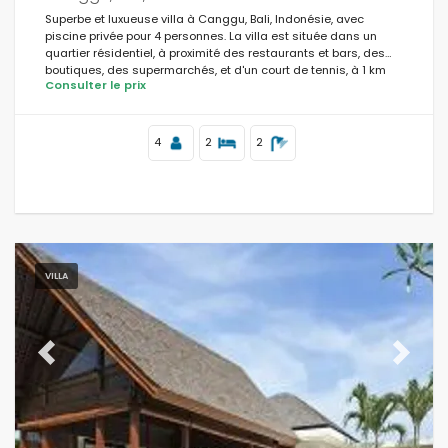
Superbe et luxueuse villa à Canggu, Bali, Indonésie, avec
piscine privée pour 4 personnes. La villa est située dans un
quartier résidentiel, à proximité des restaurants et bars, des
boutiques, des supermarchés, et d'un court de tennis, à 1 km
Consulter le prix
de la plage de Batu Belig et à 1 km de l'Océan Indien.
4
2
2
VILLA
Previous
Next