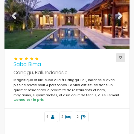
Previous
Next
Saba Bima
Canggu, Bali, Indonésie
Magnifique et luxueuse villa à Canggu, Bali, Indonésie, avec
piscine privée pour 4 personnes. La villa est située dans un
quartier résidentiel, à proximité de restaurants et bars,
magasins, supermarchés, et d'un court de tennis, à seulement
Consulter le prix
1 km de la plage de Batu Belig.
4
2
2