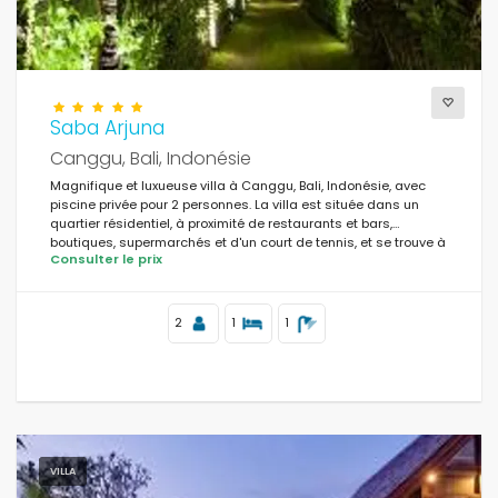
Saba Arjuna
Canggu, Bali, Indonésie
Magnifique et luxueuse villa à Canggu, Bali, Indonésie, avec
piscine privée pour 2 personnes. La villa est située dans un
quartier résidentiel, à proximité de restaurants et bars,
boutiques, supermarchés et d'un court de tennis, et se trouve à
Consulter le prix
1 km de la plage de Batu Belig.
2
1
1
VILLA