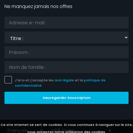
Ne manquez jamais nos offres
Titre
:
J'ai lu et j'accepte les
avis légale
et la
politique de
confidentialité
.
Sauvegarder Souscription
Ce site internet se sert de cookies. Si vous continuez à naviguer sur le site,
Languages
Currencies
vous acceptez notre utilisation des cookies.