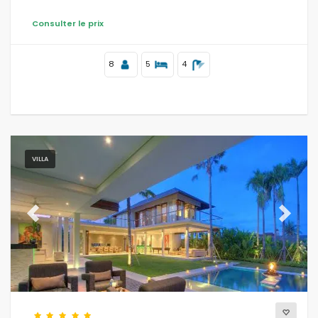
Consulter le prix
8
5
4
VILLA
Previous
Next