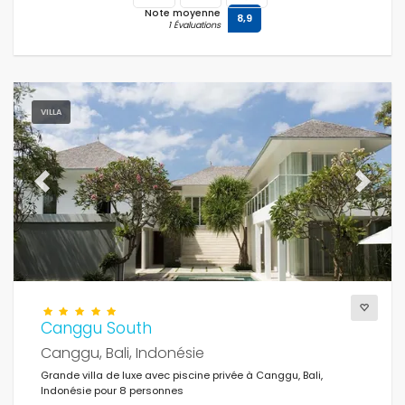
Note moyenne
8,9
1 Évaluations
Distances
VILLA
Confort
Previous
Next
Services
Vues
Canggu South
Canggu, Bali, Indonésie
Supplémentaire
Grande villa de luxe avec piscine privée à Canggu, Bali,
Indonésie pour 8 personnes